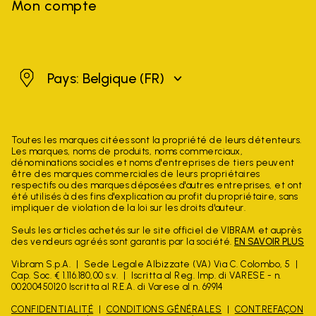
Mon compte
Belgique
Pays: Belgique
(FR)
Toutes les marques citées sont la propriété de leurs détenteurs.
Les marques, noms de produits, noms commerciaux,
dénominations sociales et noms d'entreprises de tiers peuvent
être des marques commerciales de leurs propriétaires
respectifs ou des marques déposées d'autres entreprises, et ont
été utilisés à des fins d'explication au profit du propriétaire, sans
impliquer de violation de la loi sur les droits d'auteur.
Seuls les articles achetés sur le site officiel de VIBRAM et auprès
des vendeurs agréés sont garantis par la société.
EN SAVOIR PLUS
Vibram S.p.A.
Sede Legale Albizzate (VA) Via C. Colombo, 5
Cap. Soc. € 1.116.180,00 s.v.
Iscritta al Reg. Imp. di VARESE - n.
00200450120 Iscritta al R.E.A. di Varese al n. 69914
CONFIDENTIALITÉ
CONDITIONS GÉNÉRALES
CONTREFAÇON