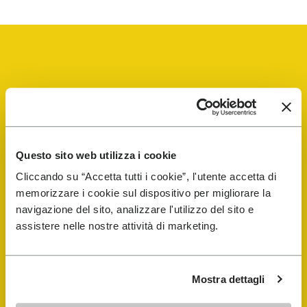
Vibram Events
FiveFingers Guide
Questo sito web utilizza i cookie
Cliccando su “Accetta tutti i cookie”, l'utente accetta di
E-SHOP
memorizzare i cookie sul dispositivo per migliorare la
navigazione del sito, analizzare l'utilizzo del sito e
assistere nelle nostre attività di marketing.
Trouver un cordonnier
Store Locator
Mostra dettagli