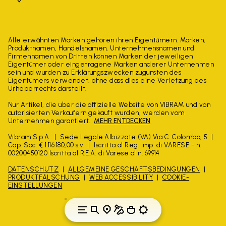
Alle erwähnten Marken gehören ihren Eigentümern. Marken,
Produktnamen, Handelsnamen, Unternehmensnamen und
Firmennamen von Dritten können Marken der jeweiligen
Eigentümer oder eingetragene Marken anderer Unternehmen
sein und wurden zu Erklärungszwecken zugunsten des
Eigentümers verwendet, ohne dass dies eine Verletzung des
Urheberrechts darstellt.
Nur Artikel, die über die offizielle Website von VIBRAM und von
autorisierten Verkäufern gekauft wurden, werden vom
Unternehmen garantiert.
MEHR ENTDECKEN
Vibram S.p.A.
Sede Legale Albizzate (VA) Via C. Colombo, 5
Cap. Soc. € 1.116.180,00 s.v.
Iscritta al Reg. Imp. di VARESE - n.
00200450120 Iscritta al R.E.A. di Varese al n. 69914
DATENSCHUTZ
ALLGEMEINE GESCHÄFTSBEDINGUNGEN
PRODUKTFÄLSCHUNG
WEB ACCESSIBILITY
COOKIE-
EINSTELLUNGEN