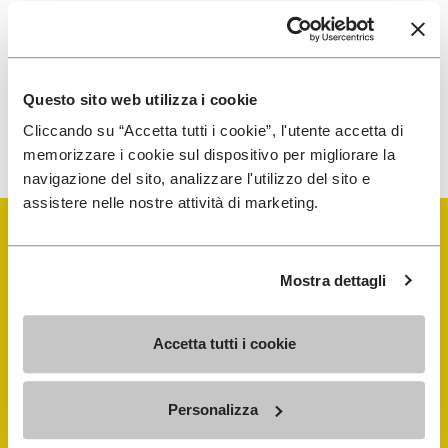
gelesen und stimme der Verarbeitung meiner
personenbezogenen Daten zu, um personalisierte
Kommunikation zu erhalten
Questo sito web utilizza i cookie
Wie wir Ihre Daten verarbeiten, erfahren Sie in unserem
Cliccando su “Accetta tutti i cookie”, l'utente accetta di
Datenschutzhinweis. Sie können sich jederzeit wieder abmelden.
memorizzare i cookie sul dispositivo per migliorare la
navigazione del sito, analizzare l'utilizzo del sito e
assistere nelle nostre attività di marketing.
Mostra dettagli
Vibram Events
Accetta tutti i cookie
FiveFingers Guide
Personalizza