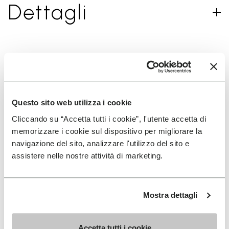
Dettagli
ISCRIVITI PER NON PERDERE LE NOSTRE ULTIME
NOVITÀ
Questo sito web utilizza i cookie
Cliccando su “Accetta tutti i cookie”, l'utente accetta di
Ho letto l'
Informativa Privacy
di Vibram e
memorizzare i cookie sul dispositivo per migliorare la
acconsento al trattamento dei miei dati personali
navigazione del sito, analizzare l'utilizzo del sito e
per ricevere comunicazioni personalizzate
assistere nelle nostre attività di marketing.
Per sapere come trattiamo i tuoi dati, visita la nostra
Informativa sulla privacy. È possibile annullare l'iscrizione in
Mostra dettagli
qualsiasi momento.
Accetta tutti i cookie