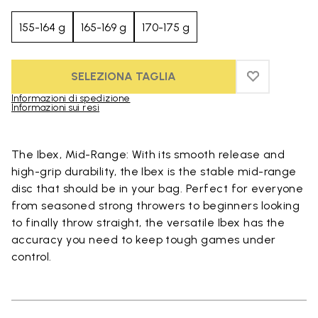
155-164 g
165-169 g
170-175 g
SELEZIONA TAGLIA
ADD TO WIS
ADD TO WI
Informazioni di spedizione
Informazioni sui resi
Skip to product images gallery
The Ibex, Mid-Range: With its smooth release and
high-grip durability, the Ibex is the stable mid-range
disc that should be in your bag. Perfect for everyone
from seasoned strong throwers to beginners looking
to finally throw straight, the versatile Ibex has the
accuracy you need to keep tough games under
control.