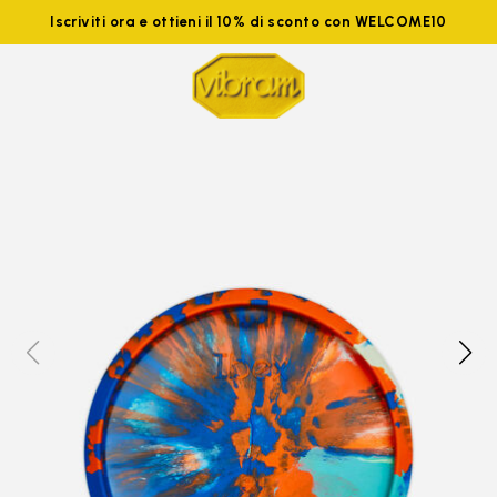
Iscriviti ora e ottieni il 10% di sconto con WELCOME10