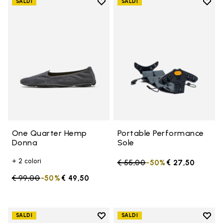
Add to wishlist
Add t
SALDI
SALDI
Add to wishlist One Quarter H
Add t
One Quarter Hemp
Portable Performance
Donna
Sole
+ 2 colori
Price reduced from
€ 55,00
to
-50%
€ 27,50
Price reduced from
€ 99,00
to
-50%
€ 49,50
Add to wishlist
Add t
SALDI
SALDI