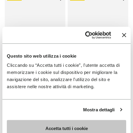
Add to wishlist One Quarter Ca
Add 
Questo sito web utilizza i cookie
Cliccando su “Accetta tutti i cookie”, l'utente accetta di
memorizzare i cookie sul dispositivo per migliorare la
SALDI
SALDI
navigazione del sito, analizzare l'utilizzo del sito e
One Quarter Canvas
One Quarter Canvas
assistere nelle nostre attività di marketing.
+ 2 colori
+ 2 colori
Price reduced from
€
€
Price reduced from
€
€
-50%
-50%
Mostra dettagli
100,00
to
50,00
100,00
to
50,00
Accetta tutti i cookie