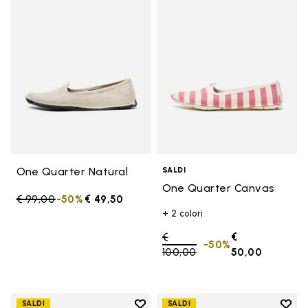
Add to wishlist One Quarter Nat
Add 
One Quarter Natural
SALDI
One Quarter Canvas
Price reduced from
€ 99,00
to
-50%
€ 49,50
+ 2 colori
Price reduced from
€
€
-50%
100,00
to
50,00
Add to wishlist
Add t
SALDI
SALDI