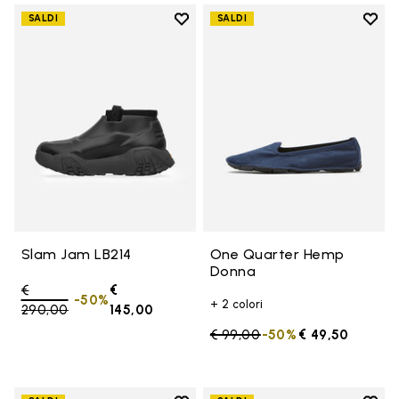
Add to wishlist
Add t
SALDI
SALDI
Add to wishlist Slam Jam LB214
Add 
Slam Jam LB214
One Quarter Hemp
Donna
Price reduced from
€
€
-50%
+ 2 colori
290,00
to
145,00
Price reduced from
€ 99,00
to
-50%
€ 49,50