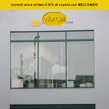
Iscriviti ora e ottieni il 10% di sconto con WELCOME10