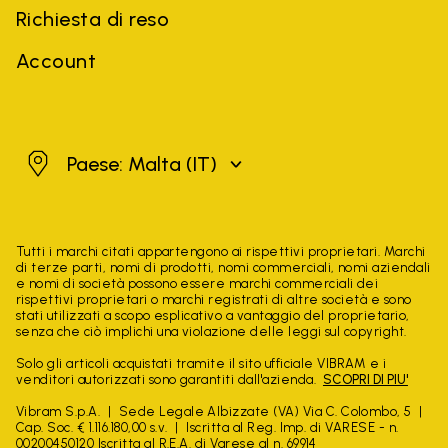
Richiesta di reso
Account
Malta
Paese: Malta
(IT)
Tutti i marchi citati appartengono ai rispettivi proprietari. Marchi
di terze parti, nomi di prodotti, nomi commerciali, nomi aziendali
e nomi di società possono essere marchi commerciali dei
rispettivi proprietari o marchi registrati di altre società e sono
stati utilizzati a scopo esplicativo a vantaggio del proprietario,
senza che ciò implichi una violazione delle leggi sul copyright.
Solo gli articoli acquistati tramite il sito ufficiale VIBRAM e i
venditori autorizzati sono garantiti dall'azienda.
SCOPRI DI PIU'
Vibram S.p.A.
Sede Legale Albizzate (VA) Via C. Colombo, 5
Cap. Soc. € 1.116.180,00 s.v.
Iscritta al Reg. Imp. di VARESE - n.
00200450120 Iscritta al R.E.A. di Varese al n. 69914