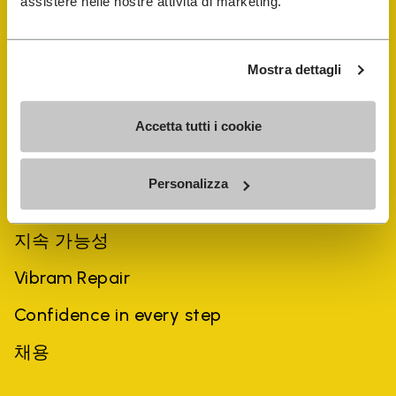
assistere nelle nostre attività di marketing.
Mostra dettagli
Accetta tutti i cookie
회사
Personalizza
역사
지속 가능성
Vibram Repair
Confidence in every step
채용