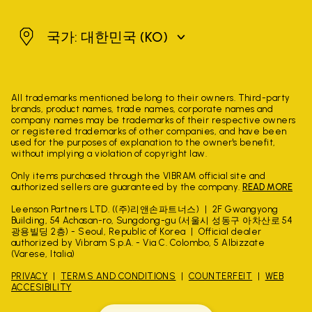
대한민국
국가: 대한민국
(KO)
All trademarks mentioned belong to their owners. Third-party
brands, product names, trade names, corporate names and
company names may be trademarks of their respective owners
or registered trademarks of other companies, and have been
used for the purposes of explanation to the owner's benefit,
without implying a violation of copyright law.
Only items purchased through the VIBRAM official site and
authorized sellers are guaranteed by the company.
READ MORE
Leenson Partners LTD. ((주)리앤손파트너스)
2F Gwangyong
Building, 54 Achasan-ro, Sungdong-gu (서울시 성동구 아차산로 54
광용빌딩 2층) - Seoul, Republic of Korea
Official dealer
authorized by Vibram S.p.A. - Via C. Colombo, 5 Albizzate
(Varese, Italia)
PRIVACY
TERMS AND CONDITIONS
COUNTERFEIT
WEB
ACCESIBILITY