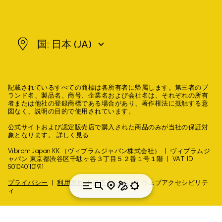
日本
国: 日本
(JA)
記載されているすべての商標は各所有者に帰属します。第三者のブ
ランド名、製品名、商号、企業名および会社名は、それぞれの所有
者または他社の登録商標である場合があり、著作権法に抵触する意
図なく、説明の目的で使用されています。
公式サイトおよび認定販売店で購入された商品のみが当社の保証対
象となります。
詳しく見る
Vibram Japan KK.（ヴィブラムジャパン株式会社）
ヴィブラムジ
ャパン 東京都渋谷区千駄ヶ谷３丁目５２番１号１階
VAT ID
5010401101911
プライバシー
利用規約
偽造品について
ウェブアクセシビリテ
ィ