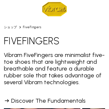
ショップ
FiveFingers
FIVEFINGERS
Vibram FiveFingers are minimalist five-
toe shoes that are lightweight and
breathable and feature a durable
rubber sole that takes advantage of
several Vibram technologies.
Discover The Fundamentals