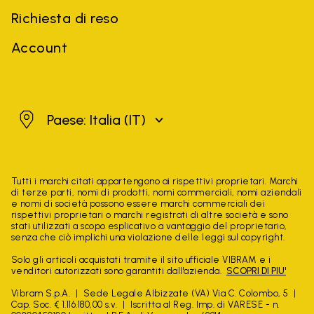
Richiesta di reso
Account
Italia
Paese: Italia
(IT)
Tutti i marchi citati appartengono ai rispettivi proprietari. Marchi
di terze parti, nomi di prodotti, nomi commerciali, nomi aziendali
e nomi di società possono essere marchi commerciali dei
rispettivi proprietari o marchi registrati di altre società e sono
stati utilizzati a scopo esplicativo a vantaggio del proprietario,
senza che ciò implichi una violazione delle leggi sul copyright.
Solo gli articoli acquistati tramite il sito ufficiale VIBRAM e i
venditori autorizzati sono garantiti dall'azienda.
SCOPRI DI PIU'
Vibram S.p.A.
Sede Legale Albizzate (VA) Via C. Colombo, 5
Cap. Soc. € 1.116.180,00 s.v.
Iscritta al Reg. Imp. di VARESE - n.