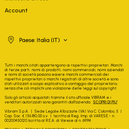
Account
Italia
Paese: Italia
(IT)
Tutti i marchi citati appartengono ai rispettivi proprietari. Marchi
di terze parti, nomi di prodotti, nomi commerciali, nomi aziendali
e nomi di società possono essere marchi commerciali dei
rispettivi proprietari o marchi registrati di altre società e sono
stati utilizzati a scopo esplicativo a vantaggio del proprietario,
senza che ciò implichi una violazione delle leggi sul copyright.
Solo gli articoli acquistati tramite il sito ufficiale VIBRAM e i
venditori autorizzati sono garantiti dall'azienda.
SCOPRI DI PIU'
Vibram S.p.A.
Sede Legale Albizzate (VA) Via C. Colombo, 5
Cap. Soc. € 1.116.180,00 s.v.
Iscritta al Reg. Imp. di VARESE - n.
00200450120 Iscritta al R.E.A. di Varese al n. 69914