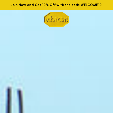
Join Now and Get 10% Off with the code WELCOME10