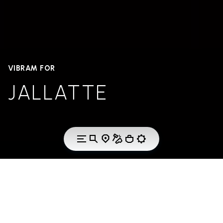
VIBRAM FOR
JALLATTE
Two trusted icons
unite to forge a new