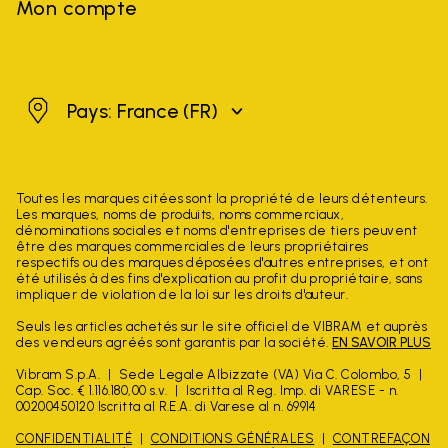
Mon compte
France
Pays: France
(FR)
Toutes les marques citées sont la propriété de leurs détenteurs.
Les marques, noms de produits, noms commerciaux,
dénominations sociales et noms d'entreprises de tiers peuvent
être des marques commerciales de leurs propriétaires
respectifs ou des marques déposées d'autres entreprises, et ont
été utilisés à des fins d'explication au profit du propriétaire, sans
impliquer de violation de la loi sur les droits d'auteur.
Seuls les articles achetés sur le site officiel de VIBRAM et auprès
des vendeurs agréés sont garantis par la société.
EN SAVOIR PLUS
Vibram S.p.A.
Sede Legale Albizzate (VA) Via C. Colombo, 5
Cap. Soc. € 1.116.180,00 s.v.
Iscritta al Reg. Imp. di VARESE - n.
00200450120 Iscritta al R.E.A. di Varese al n. 69914
CONFIDENTIALITÉ
CONDITIONS GÉNÉRALES
CONTREFAÇON