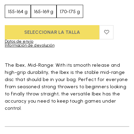
155-164 g
165-169 g
170-175 g
SELECCIONAR LA TALLA
ADD TO WIS
ADD TO WI
Datos de envío
Información de devolución
Skip to product images gallery
The Ibex, Mid-Range: With its smooth release and
high-grip durability, the Ibex is the stable mid-range
disc that should be in your bag. Perfect for everyone
from seasoned strong throwers to beginners looking
to finally throw straight, the versatile Ibex has the
accuracy you need to keep tough games under
control.