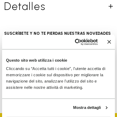
Detalles
SUSCRÍBETE Y NO TE PIERDAS NUESTRAS NOVEDADES
He leído la
Política de Privacidad
de Vibram y
Questo sito web utilizza i cookie
acepto el tratamiento de mis datos personales
Cliccando su “Accetta tutti i cookie”, l'utente accetta di
para recibir comunicaciones personalizadas
memorizzare i cookie sul dispositivo per migliorare la
navigazione del sito, analizzare l'utilizzo del sito e
assistere nelle nostre attività di marketing.
Para saber cómo procesamos tus datos, consulta nuestra
política de privacidad. Puedes cancelar tu suscripción en
cualquier momento.
Mostra dettagli