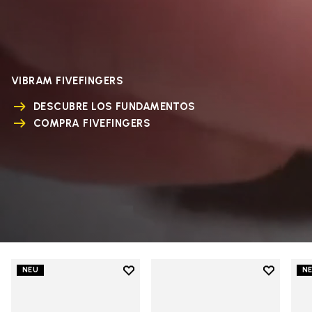
VIBRAM FIVEFINGERS
DESCUBRE LOS FUNDAMENTOS
COMPRA FIVEFINGERS
Add to wishlist
Add to wi
NEU
N
Add to wishlist V-Run
Add to wi