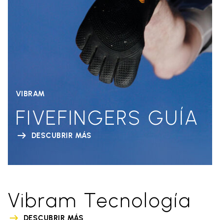
VIBRAM
FIVEFINGERS GUÍA
DESCUBRIR MÁS
Vibram Tecnología
DESCUBRIR MÁS