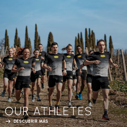
OUR ATHLETES
DESCUBRIR MÁS