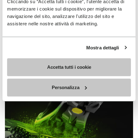
Cliccando su “Accetta tutti i cookie”, l'utente accetta di
MEGAGRIP
memorizzare i cookie sul dispositivo per migliorare la
navigazione del sito, analizzare l'utilizzo del sito e
DESCUBRIR MÁS
assistere nelle nostre attività di marketing.
Vibram Megagrip es el compuesto de goma de alto
Mostra dettagli
rendimiento que ofrece unas propiedades de agarre
inigualables en terrenos secos y húmedos.
Accetta tutti i cookie
Personalizza