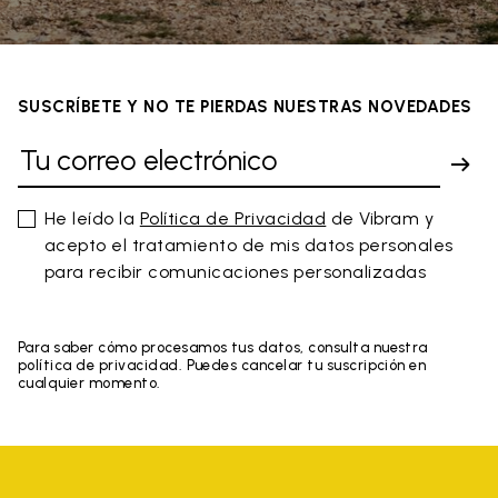
SUSCRÍBETE Y NO TE PIERDAS NUESTRAS NOVEDADES
He leído la
Política de Privacidad
de Vibram y
acepto el tratamiento de mis datos personales
para recibir comunicaciones personalizadas
Para saber cómo procesamos tus datos, consulta nuestra
política de privacidad. Puedes cancelar tu suscripción en
cualquier momento.