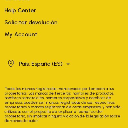
Help Center
Solicitar devolución
My Account
España
País: España
(ES)
Todas las marcas registradas mencionadas pertenecen a sus
propietarios. Las marcas de terceros, nombres de productos,
nombres comerciales, nombres corporativos y nombres de
empresas pueden ser marcas registradas de sus respectivos
propietarios o marcas registradas de otras empresas, y han sido
utilizadas con el propósito de explicar el beneficio del
propietario, sin implicar ninguna violación de la legislación sobre
derechos de autor.