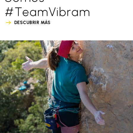
#TeamVibram
DESCUBRIR MÁS