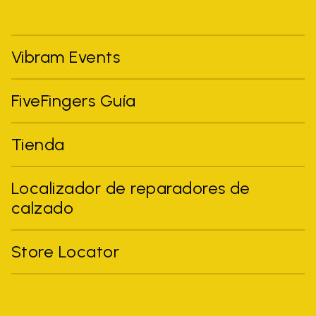
Vibram Events
FiveFingers Guía
Tienda
Localizador de reparadores de
calzado
Store Locator