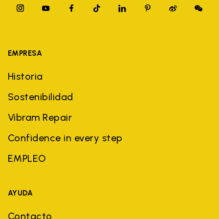
EMPRESA
Historia
Sostenibilidad
Vibram Repair
Confidence in every step
EMPLEO
AYUDA
Contacto