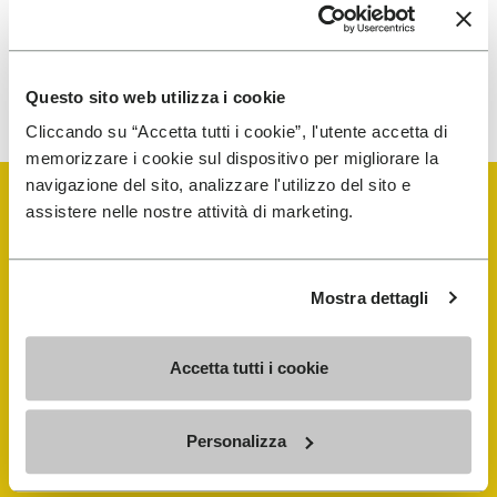
Para saber cómo procesamos tus datos, consulta nuestra
política de privacidad. Puedes cancelar tu suscripción en
Questo sito web utilizza i cookie
cualquier momento.
Cliccando su “Accetta tutti i cookie”, l'utente accetta di
memorizzare i cookie sul dispositivo per migliorare la
navigazione del sito, analizzare l'utilizzo del sito e
assistere nelle nostre attività di marketing.
Vibram Events
Mostra dettagli
FiveFingers Guía
Accetta tutti i cookie
Tienda
Personalizza