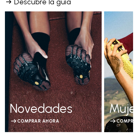
Descubre la guía
Novedades
Muje
COMPRAR AHORA
COMPRA