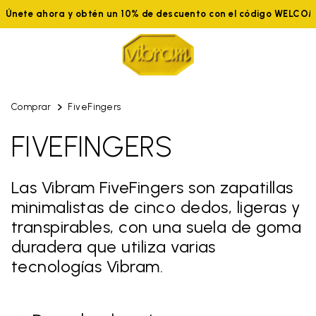
Únete ahora y obtén un 10% de descuento con el código WELCO
Comprar
FiveFingers
FIVEFINGERS
Las Vibram FiveFingers son zapatillas
minimalistas de cinco dedos, ligeras y
transpirables, con una suela de goma
duradera que utiliza varias
tecnologías Vibram.