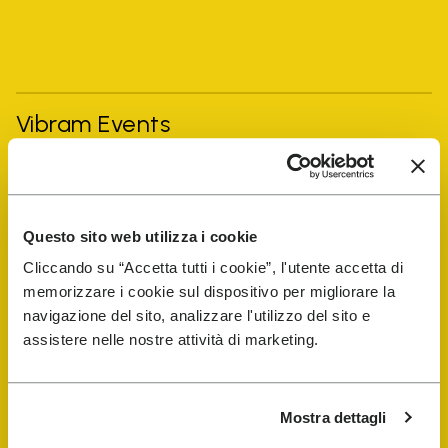
Vibram Events
FiveFingers Guía
Questo sito web utilizza i cookie
Tienda
Cliccando su “Accetta tutti i cookie”, l'utente accetta di
memorizzare i cookie sul dispositivo per migliorare la
Localizador de reparadores de
navigazione del sito, analizzare l'utilizzo del sito e
calzado
assistere nelle nostre attività di marketing.
Store Locator
Mostra dettagli