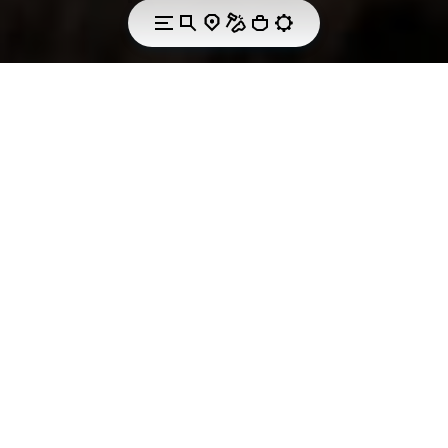
HIGH QUALITY OUTDOOR AND PROFESSIONAL
FOOTWEAR.
Constant attitude
for research and
innovation.
In 2022, AKU decided to enter the safety footwear
sector, relying on Vibram’s expertise in the field of
protective soles. AKU’s natural affinity with the
outdoor environment led the company to develop