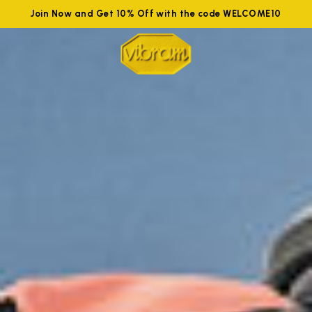
Join Now and Get 10% Off with the code WELCOME10