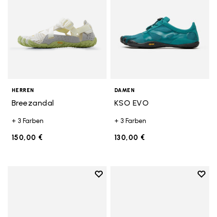
HERREN
DAMEN
Breezandal
KSO EVO
+ 3 Farben
+ 3 Farben
150,00 €
130,00 €
Add to wishlist
Add t
Add to wishlist Groundsplay LS
Add t