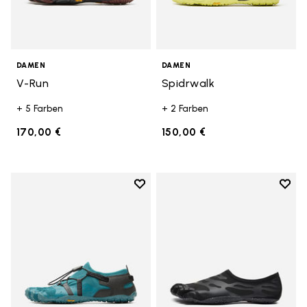
DAMEN
DAMEN
V-Run
Spidrwalk
+ 5 Farben
+ 2 Farben
170,00 €
150,00 €
Add to wishlist
Add t
Add to wishlist Spidrwalk
Add t