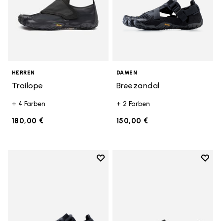
HERREN
DAMEN
Trailope
Breezandal
+ 4 Farben
+ 2 Farben
180,00 €
150,00 €
Add to wishlist
Add t
Add to wishlist Breezandal
Add t