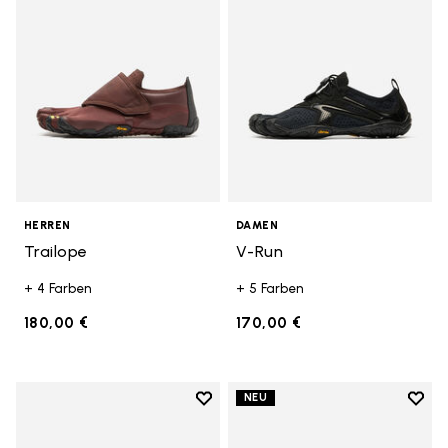
HERREN
DAMEN
Trailope
V-Run
+ 4 Farben
+ 5 Farben
180,00 €
170,00 €
Add to wishlist
Add t
NEU
Add to wishlist V-Run
Add t