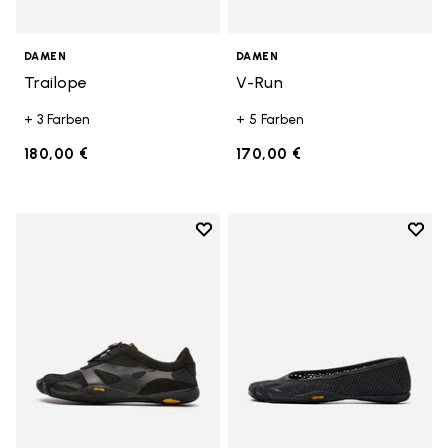
DAMEN
DAMEN
Trailope
V-Run
+ 3 Farben
+ 5 Farben
180,00 €
170,00 €
Add to wishlist
Add t
Add to wishlist KSO EVO
Add t