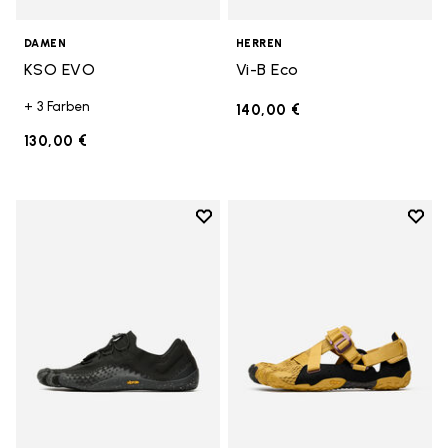
DAMEN
HERREN
KSO EVO
Vi-B Eco
+ 3 Farben
140,00 €
130,00 €
Add to wishlist
Add t
Add to wishlist Groundsplay LS
Add t