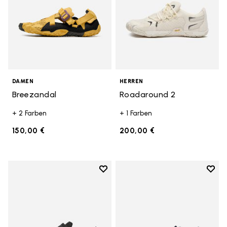
DAMEN
HERREN
Breezandal
Roadaround 2
+ 2 Farben
+ 1 Farben
150,00 €
200,00 €
Add to wishlist
Add t
Add to wishlist Trailope
Add t