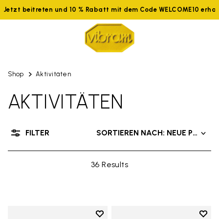
Jetzt beitreten und 10 % Rabatt mit dem Code WELCOME10 erhalte
Shop
Aktivitäten
AKTIVITÄTEN
FILTER
SORTIEREN NACH: NEUE PRODU
36 Results
Add to wishlist
Add t