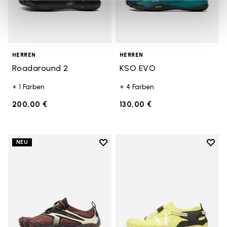
HERREN
HERREN
Roadaround 2
KSO EVO
+ 1 Farben
+ 4 Farben
200,00 €
130,00 €
Add to wishlist
Add t
NEU
Add to wishlist V-Run
Add t