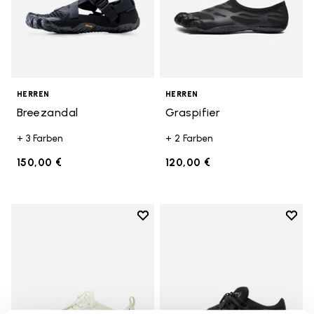
HERREN
HERREN
Breezandal
Graspifier
+ 3 Farben
+ 2 Farben
150,00 €
120,00 €
Add to wishlist
Add t
Add to wishlist V-Run
Add t