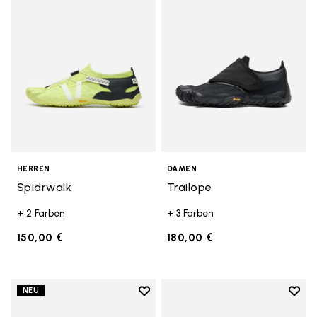
HERREN
DAMEN
Spidrwalk
Trailope
+ 2 Farben
+ 3 Farben
150,00 €
180,00 €
Add to wishlist
Add t
NEU
Add to wishlist Trailope
Add t