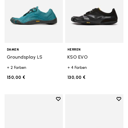
DAMEN
HERREN
Groundsplay LS
KSO EVO
+ 2 Farben
+ 4 Farben
150,00 €
130,00 €
Add to wishlist
Add t
Add to wishlist Breezandal
Add t