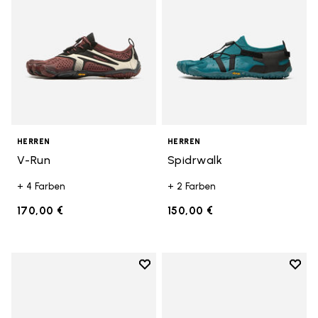
HERREN
HERREN
V-Run
Spidrwalk
+ 4 Farben
+ 2 Farben
170,00 €
150,00 €
Add to wishlist
Add t
Add to wishlist Breezandal
Add t