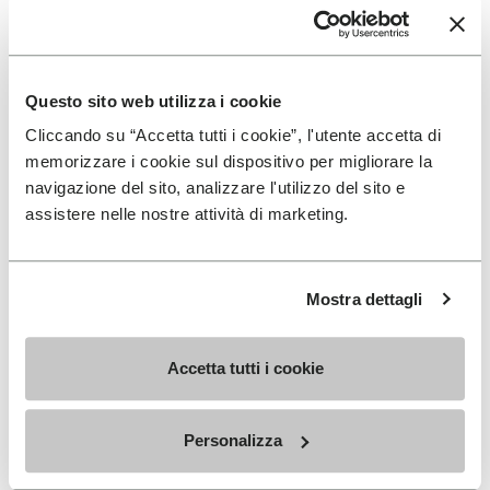
Questo sito web utilizza i cookie
HERREN
DAMEN
Cliccando su “Accetta tutti i cookie”, l'utente accetta di
V-Run
Roadaround 2
memorizzare i cookie sul dispositivo per migliorare la
navigazione del sito, analizzare l'utilizzo del sito e
+ 4 Farben
+ 1 Farben
assistere nelle nostre attività di marketing.
170,00 €
200,00 €
Mostra dettagli
Add to wishlist
Add t
Add to wishlist Roadaround 2
Add t
Accetta tutti i cookie
Personalizza