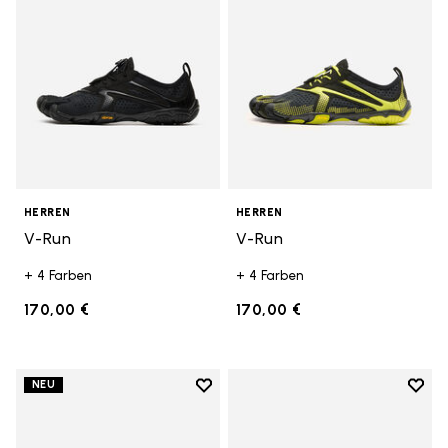
HERREN
HERREN
V-Run
V-Run
+ 4 Farben
+ 4 Farben
170,00 €
170,00 €
Add to wishlist
Add t
NEU
Add to wishlist V-Run
Add t