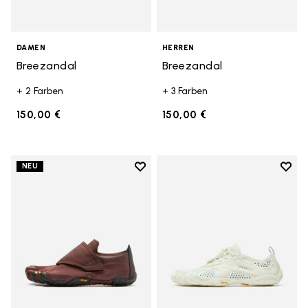
DAMEN
HERREN
Breezandal
Breezandal
+ 2 Farben
+ 3 Farben
150,00 €
150,00 €
Add to wishlist
Add t
NEU
Add to wishlist Trailope
Add t