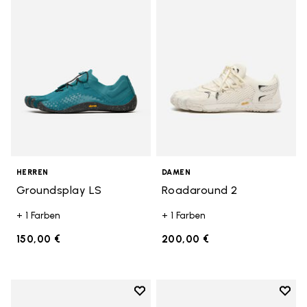
Add to wishlist Groundsplay LS
Add t
HERREN
DAMEN
Groundsplay LS
Roadaround 2
+ 1 Farben
+ 1 Farben
150,00 €
200,00 €
Add to wishlist
Add t
Add to wishlist Spidrwalk
Add t