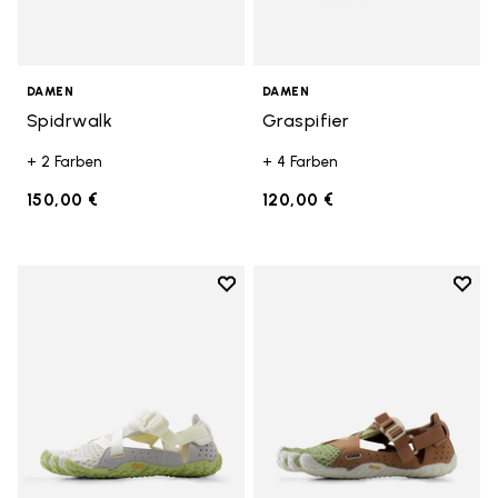
DAMEN
DAMEN
Spidrwalk
Graspifier
+ 2 Farben
+ 4 Farben
150,00 €
120,00 €
Add to wishlist
Add t
Add to wishlist Breezandal
Add t