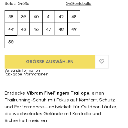
Select Größe
Größentabelle
38
39
40
41
42
43
44
45
46
47
48
49
50
GRÖSSE AUSWÄHLEN
ADD TO WIS
ADD TO WI
Versandinformation
Rückgabeinformationen
Skip to product images gallery
Entdecke
Vibram FiveFingers Trailope
, einen
Trailrunning-Schuh mit Fokus auf Komfort, Schutz
und Performance—entwickelt für Outdoor-Läufer,
die wechselndes Gelände mit Kontrolle und
Sicherheit meistern.