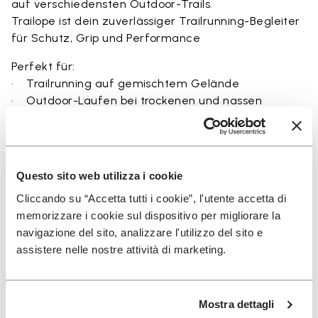
auf verschiedensten Outdoor-Trails.
Trailope ist dein zuverlässiger Trailrunning-Begleiter
für Schutz, Grip und Performance
Perfekt für:
• Trailrunning auf gemischtem Gelände
• Outdoor-Laufen bei trockenen und nassen
Bedingungen
• unebenes und felsiges Terrain
• Läufer, die Balance zwischen Schutz und
Bodengefühl suchen
Questo sito web utilizza i cookie
• Nutzer, die Haltbarkeit und sicheren Sitz auf Trails
Cliccando su “Accetta tutti i cookie”, l'utente accetta di
suchen
memorizzare i cookie sul dispositivo per migliorare la
navigazione del sito, analizzare l'utilizzo del sito e
assistere nelle nostre attività di marketing.
Details
Mostra dettagli