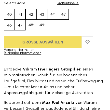
Select Größe
Größentabelle
40
41
42
43
44
45
48
49
46
47
GRÖSSE AUSWÄHLEN
ADD TO WIS
ADD TO WIS
Versandinformation
Rückgabeinformationen
Skip to product images gallery
Entdecke
Vibram FiveFingers Graspifier
, einen
minimalistischen Schuh für ein bodennahes
Laufgefühl, Flexibilität und natürliche Fußbewegung
—mit leichter Konstruktion und hoher
Anpassungsfähigkeit für vielseitige Aktivitäten.
Basierend auf dem
Max Feel Ansatz
von Vibram
verbessert Graspifier das Bodengefühl durch eine