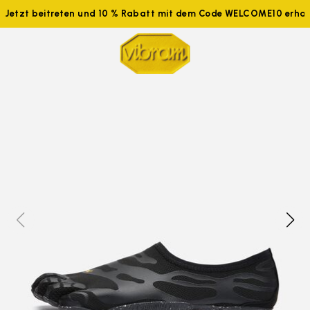
Jetzt beitreten und 10 % Rabatt mit dem Code WELCOME10 erhal