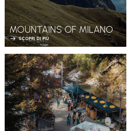
MOUNTAINS OF MILANO
SCOPRI DI PIÙ