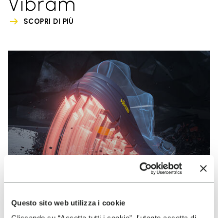
Vibram
SCOPRI DI PIÙ
Questo sito web utilizza i cookie
Cliccando su “Accetta tutti i cookie”, l'utente accetta di