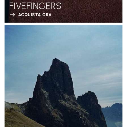
FIVEFINGERS
ACQUISTA ORA