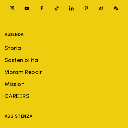
AZIENDA
Storia
Sostenibilità
Vibram Repair
Mission
CAREERS
ASSISTENZA