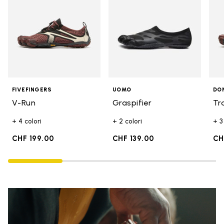
FIVEFINGERS
UOMO
DO
V-Run
Graspifier
Tr
+ 4 colori
+ 2 colori
+ 3
CHF 199.00
CHF 139.00
CH