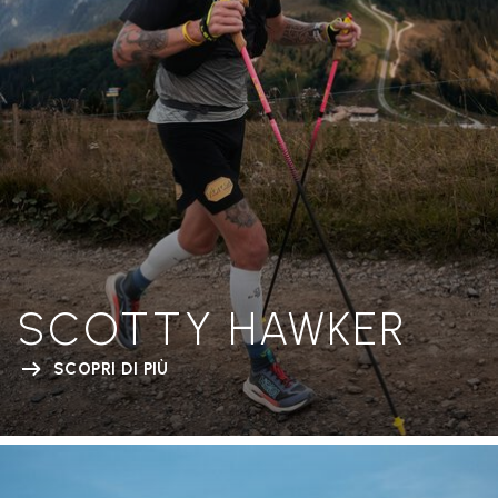
SCOTTY HAWKER
SCOPRI DI PIÙ