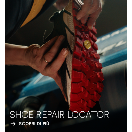
SHOE REPAIR LOCATOR
SCOPRI DI PIÙ