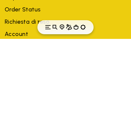
Order Status
Richiesta di reso
Account
Svizzera
Paese: Svizzera
(IT)
Tutti i marchi citati appartengono ai rispettivi proprietari. Marchi
di terze parti, nomi di prodotti, nomi commerciali, nomi aziendali
e nomi di società possono essere marchi commerciali dei
rispettivi proprietari o marchi registrati di altre società e sono
stati utilizzati a scopo esplicativo a vantaggio del proprietario,
senza che ciò implichi una violazione delle leggi sul copyright.
Solo gli articoli acquistati tramite il sito ufficiale VIBRAM e i
venditori autorizzati sono garantiti dall'azienda.
SCOPRI DI PIU'