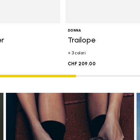
DONNA
er
Trailope
+ 3 colori
CHF 209.00