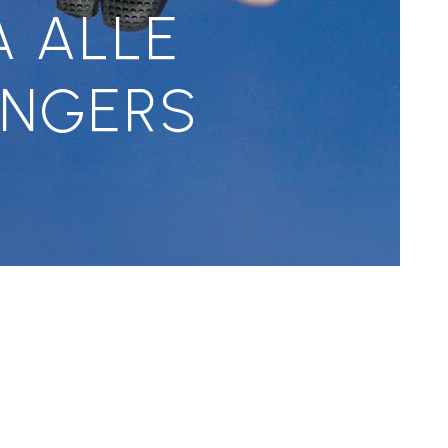
A ALLE
INGERS