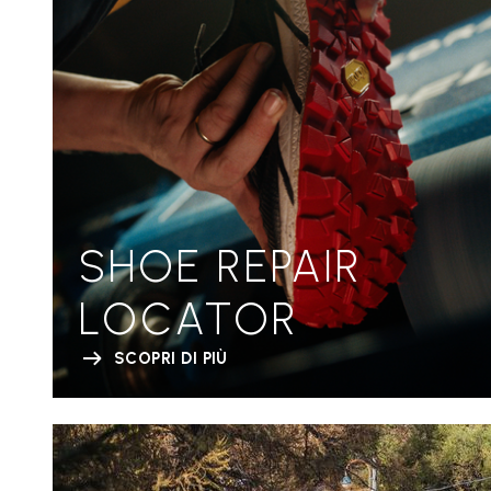
SHOE REPAIR
LOCATOR
SCOPRI DI PIÙ