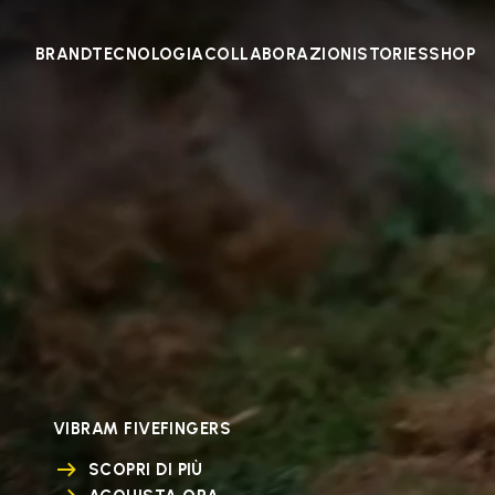
BRAND
TECNOLOGIA
COLLABORAZIONI
STORIES
SHOP
VIBRAM FIVEFINGERS
SCOPRI DI PIÙ