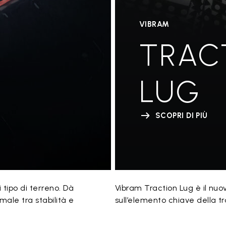
VIBRAM
TRAC
LUG
SCOPRI DI PIÙ
 tipo di terreno. Dà
Vibram Traction Lug è il nuo
male tra stabilità e
sull’elemento chiave della t