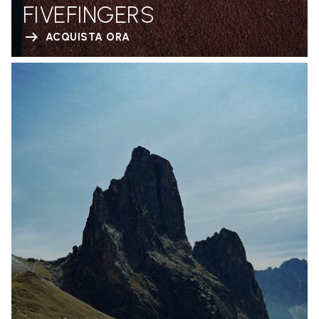
FIVEFINGERS
ACQUISTA ORA