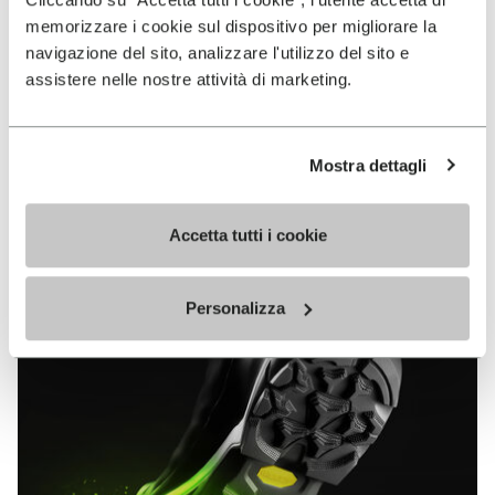
memorizzare i cookie sul dispositivo per migliorare la
VIBRAM
navigazione del sito, analizzare l'utilizzo del sito e
MEGAGRIP
assistere nelle nostre attività di marketing.
SCOPRI DI PIÙ
Mostra dettagli
Vibram Megagrip è all’altezza di ogni sfida e di ogni
Accetta tutti i cookie
tipo di terreno. Dà sicurezza e controllo, mantenendo
un equilibrio ottimale tra stabilità e flessibilità per
l’adattamento al terreno.
Personalizza