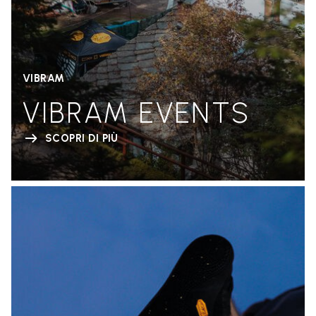
VIBRAM
VIBRAM EVENTS
SCOPRI DI PIÙ