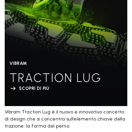
VIBRAM
TRACTION LUG
SCOPRI DI PIÙ
Vibram Traction Lug è il nuovo e innovativo concetto
di design che si concentra sull’elemento chiave della
trazione: la forma del perno.