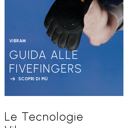
VIBRAM
GUIDA ALLE
FIVEFINGERS
SCOPRI DI PIÙ
Le Tecnologie