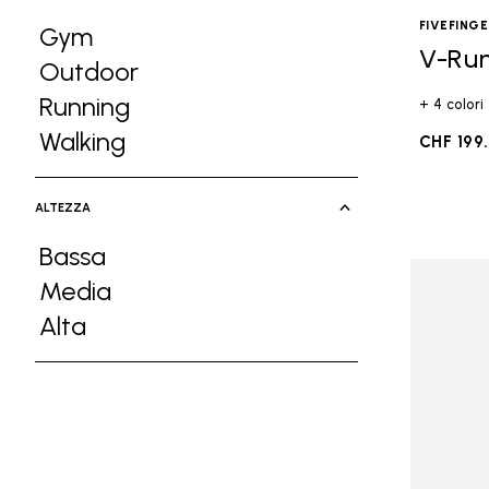
FIVEFING
Gym
V-Ru
Refine by Attività: Gym
Outdoor
Refine by Attività: Outdoor
Running
+ 4 colori
Refine by Attività: Running
Walking
CHF 199
Refine by Attività: Walking
ALTEZZA
Bassa
Refine by Altezza: Bassa
Media
Refine by Altezza: Media
Alta
Refine by Altezza: Alta