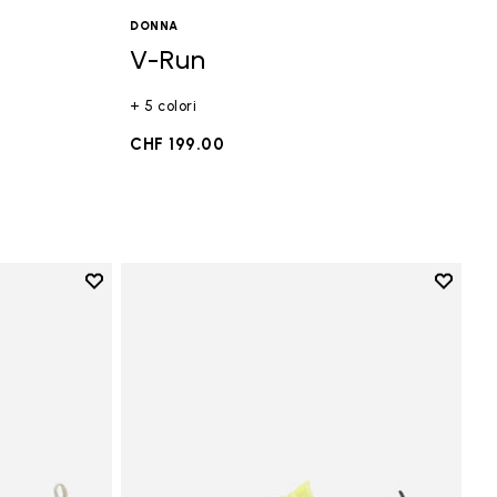
DONNA
V-Run
+ 5 colori
CHF 199.00
Add to wishlist
Add to 
Add to wishlist V-Run
Add to 