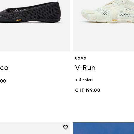
UOMO
Eco
V-Run
+ 4 colori
.00
CHF 199.00
Add to wishlist
Add to wishlist Breezandal