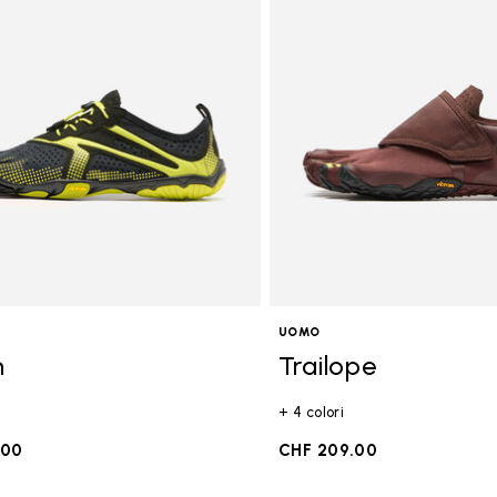
goria: FiveFingers
UOMO
n
Trailope
+ 4 colori
.00
CHF 209.00