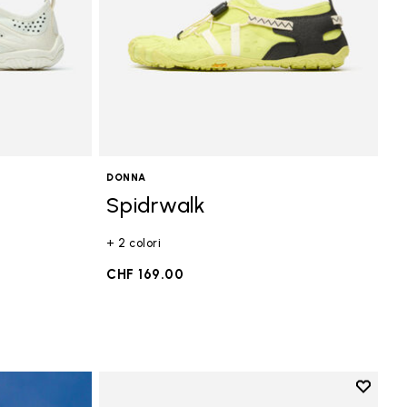
DONNA
Spidrwalk
+ 2 colori
CHF 169.00
Add to 
Add to 