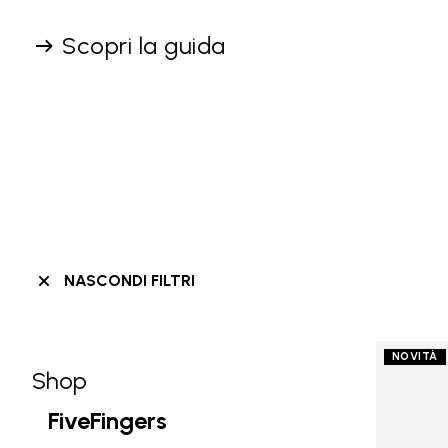
Scopri la guida
NASCONDI FILTRI
NOVITÀ
Shop
Skip filters go to products
Refine by Categoria: Shop
FiveFingers