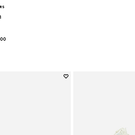
ERS
n
.00
Add to wishlist
Add to wishlist Vi-B Eco