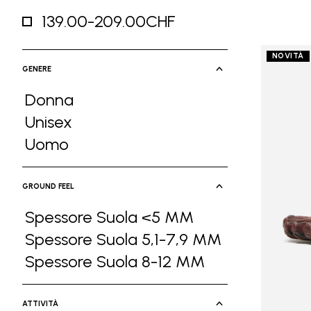
139.00-209.00CHF
Refine by Prezzo: 139.00-209.00CHF
NOVITÀ
GENERE
Donna
Refine by Genere: Donna
Unisex
Refine by Genere: Unisex
Uomo
Refine by Genere: Uomo
GROUND FEEL
Spessore Suola <5 MM
Refine by Ground Feel: Spessore Suol
Spessore Suola 5,1-7,9 MM
Refine by Ground Feel: Spessore Suola
Spessore Suola 8-12 MM
Refine by Ground Feel: Spessore Suola
ATTIVITÀ