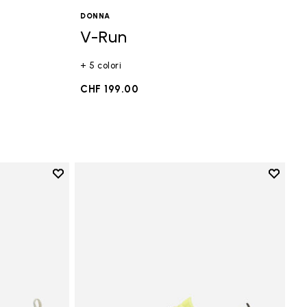
DONNA
V-Run
+ 5 colori
CHF 199.00
Add to wishlist
Add to 
Add to wishlist V-Run
Add to 