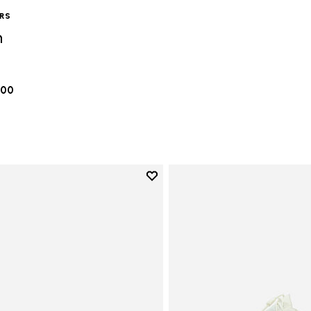
ERS
n
.00
Add to wishlist
Add to wishlist Vi-B Eco