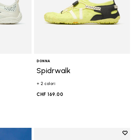
DONNA
Spidrwalk
+ 2 colori
CHF 169.00
Add to 
Add to 