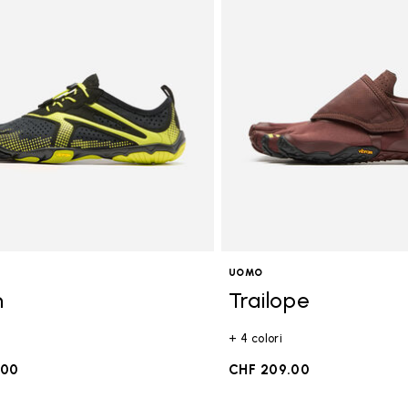
goria: FiveFingers
UOMO
n
Trailope
+ 4 colori
.00
CHF 209.00