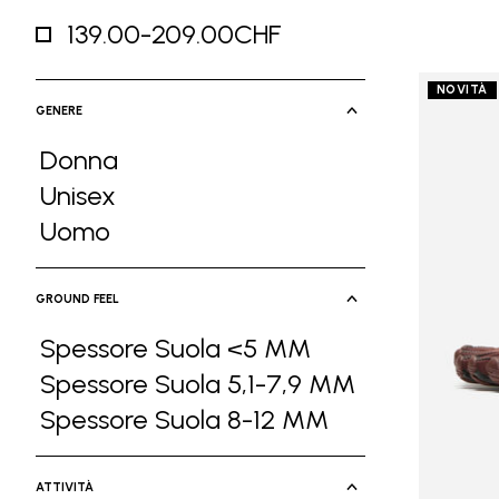
139.00-209.00CHF
Refine by Prezzo: 139.00-209.00CHF
NOVITÀ
GENERE
Donna
Refine by Genere: Donna
Unisex
Refine by Genere: Unisex
Uomo
Refine by Genere: Uomo
GROUND FEEL
Spessore Suola <5 MM
Refine by Ground Feel: Spessore Suol
Spessore Suola 5,1-7,9 MM
Refine by Ground Feel: Spessore Suola
Spessore Suola 8-12 MM
Refine by Ground Feel: Spessore Suola
ATTIVITÀ