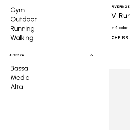
FIVEFING
Gym
V-Ru
Refine by Attività: Gym
Outdoor
Refine by Attività: Outdoor
Running
+ 4 colori
Refine by Attività: Running
Walking
CHF 199
Refine by Attività: Walking
ALTEZZA
Bassa
Refine by Altezza: Bassa
Media
Refine by Altezza: Media
Alta
Refine by Altezza: Alta