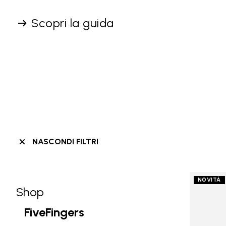
Scopri la guida
NASCONDI FILTRI
NOVITÀ
Shop
Skip filters go to products
Refine by Categoria: Shop
FiveFingers