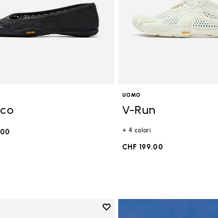
UOMO
Eco
V-Run
+ 4 colori
.00
CHF 199.00
Add to wishlist
Add to wishlist Breezandal