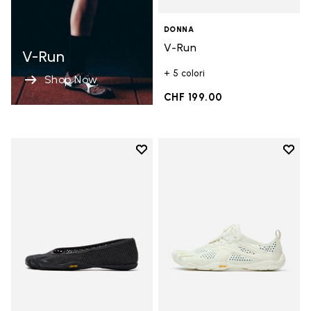
DONNA
V-Run
V-Run
+ 5 colori
Shop Now
CHF 199.00
Add to wishlist
Add t
Add to wishlist Vi-B Eco
Add t