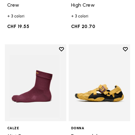
Crew
High Crew
+ 3 colori
+ 3 colori
CHF 19.55
CHF 20.70
Add to wishlist
Add t
Add to wishlist Mini Crew
Add t
CALZE
DONNA