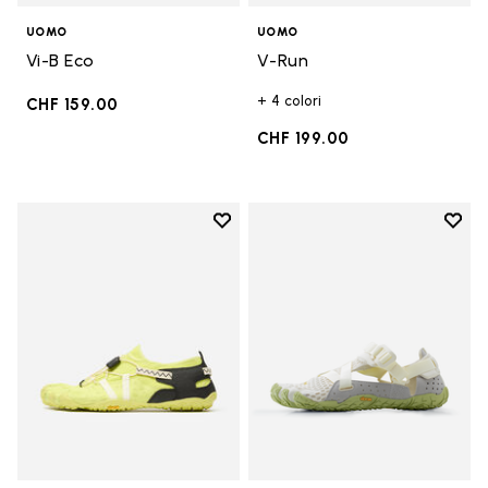
UOMO
UOMO
Vi-B Eco
V-Run
+ 4 colori
CHF 159.00
CHF 199.00
Add to wishlist
Add t
Add to wishlist Spidrwalk
Add t