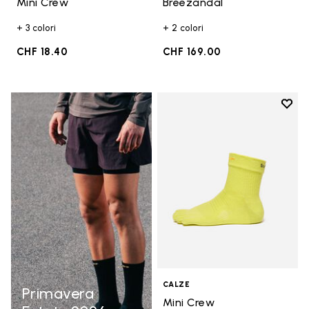
Mini Crew
Breezandal
+ 3 colori
+ 2 colori
CHF 18.40
CHF 169.00
Add t
Add t
CALZE
Primavera
Mini Crew