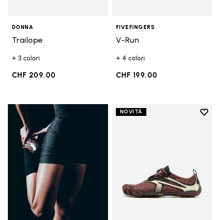
DONNA
FIVEFINGERS
Trailope
V-Run
+ 3 colori
+ 4 colori
CHF 209.00
CHF 199.00
Add t
NOVITÀ
Add t