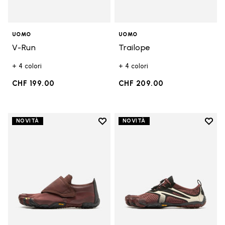
UOMO
UOMO
V-Run
Trailope
+ 4 colori
+ 4 colori
CHF 199.00
CHF 209.00
Add to wishlist
Add t
NOVITÀ
NOVITÀ
Add to wishlist Trailope
Add t