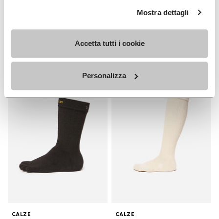
UOMO
Mostra dettagli
Breezandal
Guida
+ 3 colori
Scopri
Accetta tutti i cookie
CHF 169.00
Personalizza
Add to wishlist
Add t
Add to wishlist Crew
Add t
CALZE
CALZE