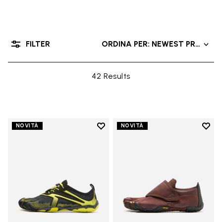
FILTER
ORDINA PER: NEWEST PRODUC
42 Results
Add to wishlist
Add t
NOVITÀ
NOVITÀ
Add to wishlist V-Run
Add t