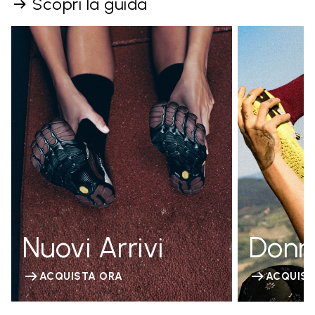
Scopri la guida
Nuovi Arrivi
Donn
ACQUISTA ORA
ACQUIST