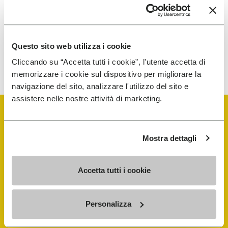
traitement de mes données personnelles afin de
recevoir des communications personnalisées
Questo sito web utilizza i cookie
Pour savoir comment nous traitons vos données, veuillez
consulter notre Politique de confidentialité. Vous pouvez vous
Cliccando su “Accetta tutti i cookie”, l'utente accetta di
désinscrire à tout moment.
memorizzare i cookie sul dispositivo per migliorare la
navigazione del sito, analizzare l'utilizzo del sito e
assistere nelle nostre attività di marketing.
Mostra dettagli
Vibram Events
Accetta tutti i cookie
FiveFingers Guide
Personalizza
E-SHOP