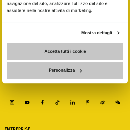
navigazione del sito, analizzare l'utilizzo del sito e
assistere nelle nostre attività di marketing.
FiveFingers Guide
Mostra dettagli
E-SHOP
Accetta tutti i cookie
Trouver un cordonnier
Store Locator
Personalizza
ENTREPRISE