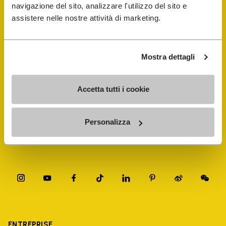
navigazione del sito, analizzare l'utilizzo del sito e
assistere nelle nostre attività di marketing.
FiveFingers Guide
Mostra dettagli
E-SHOP
Accetta tutti i cookie
Trouver un cordonnier
Store Locator
Personalizza
ENTREPRISE