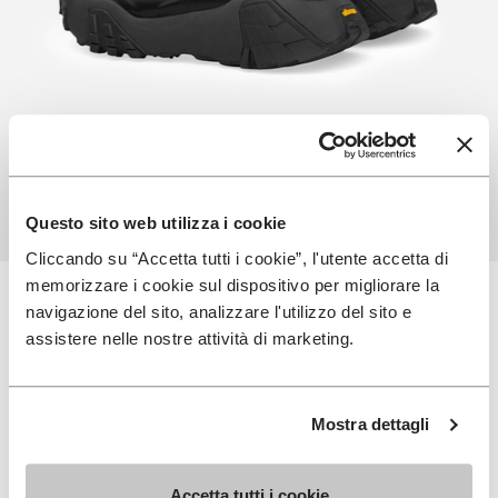
Questo sito web utilizza i cookie
Cliccando su “Accetta tutti i cookie”, l'utente accetta di
memorizzare i cookie sul dispositivo per migliorare la
Technologie utilisée par
navigazione del sito, analizzare l'utilizzo del sito e
Slam Jam
assistere nelle nostre attività di marketing.
EXPLORER TOUTES LES TECHNOLOGIES
Mostra dettagli
Accetta tutti i cookie