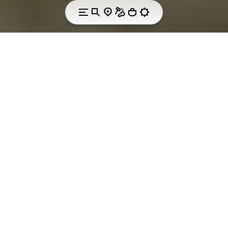
L'AMOUR DU PLEIN AIR.
Une collaboration
historique née pour
offrir les meilleures
chaussures de plein
air possibles.
Depuis la toute première ascension du K2 en 1954