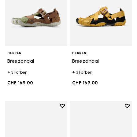
HERREN
HERREN
Breezandal
Breezandal
+ 3 Farben
+ 3 Farben
CHF 169.00
CHF 169.00
Add to wishlist
Add t
Add to wishlist Spidrwalk
Add t