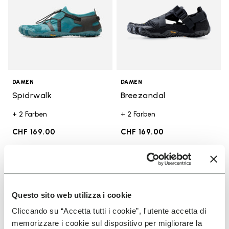
DAMEN
DAMEN
Spidrwalk
Breezandal
+ 2 Farben
+ 2 Farben
CHF 169.00
CHF 169.00
Add to wishlist
Add t
Add to wishlist Spidrwalk
Add t
Questo sito web utilizza i cookie
Cliccando su “Accetta tutti i cookie”, l'utente accetta di
memorizzare i cookie sul dispositivo per migliorare la