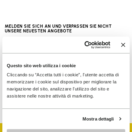
MELDEN SIE SICH AN UND VERPASSEN SIE NICHT
UNSERE NEUESTEN ANGEBOTE
Ich habe die
Datenschutzrichtlinie
von Vibram
Questo sito web utilizza i cookie
gelesen und stimme der Verarbeitung meiner
personenbezogenen Daten zu, um personalisierte
Cliccando su “Accetta tutti i cookie”, l'utente accetta di
Kommunikation zu erhalten
memorizzare i cookie sul dispositivo per migliorare la
navigazione del sito, analizzare l'utilizzo del sito e
assistere nelle nostre attività di marketing.
Wie wir Ihre Daten verarbeiten, erfahren Sie in unserem
Datenschutzhinweis. Sie können sich jederzeit wieder abmelden.
Mostra dettagli