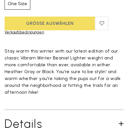
One Size
GRÖSSE AUSWÄHLEN
ADD TO WIS
ADD TO WI
Verkaufsbedingungen
Skip to product images gallery
Stay warm this winter with our latest edition of our
classic Vibram Winter Beanie! Lighter weight and
more comfortable than ever, available in either
Heather Gray or Black. You're sure to be stylin' and
warm whether you're taking the pups out for a walk
around the neighborhood or hitting the trails for an
afternoon hike!
Details