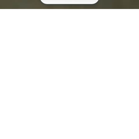
X-BIONIC & VIBRAM
A fusion of
innovation for trail
running excellence.
The collaboration between X-Bionic and Vibram
stems from the desire to combine their respective
expertise to enhance the trail running experience.
While Vibram brings its decades of experience in
developing high-performance soles, X-Bionic
focuses on innovative and functional design,