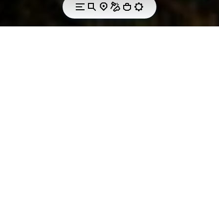
CRISPI & VIBRAM
Crafted with
innovation, comfort,
and Italian
expertise.
Founded in 1975 by Alessandro Marcolin, Crispi Sport
was born from a vision to create a brand that
combines quality, technology, and authentic Italian