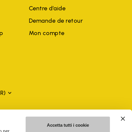
Centre d’aide
Demande de retour
ep
Mon compte
FR)
ciales et noms d'entreprises de tiers peuvent être des marques
u profit du propriétaire, sans impliquer de violation de la loi sur
Accetta tutti i cookie
o per