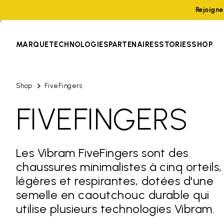
Rejoign
MARQUE
TECHNOLOGIES
PARTENAIRES
STORIES
SHOP
Shop
FiveFingers
FIVEFINGERS
Les Vibram FiveFingers sont des
chaussures minimalistes à cinq orteils,
légères et respirantes, dotées d'une
semelle en caoutchouc durable qui
utilise plusieurs technologies Vibram.