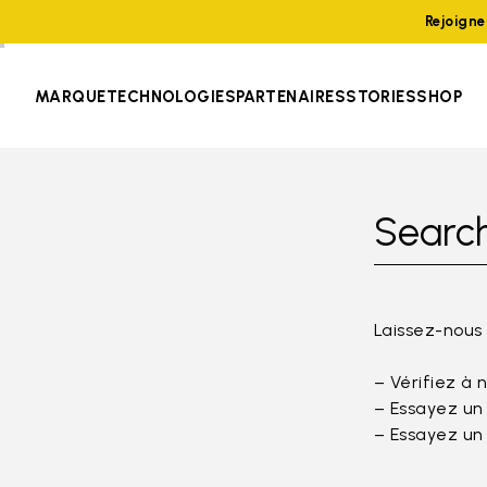
Rejoign
MARQUE
TECHNOLOGIES
PARTENAIRES
STORIES
SHOP
Search
Laissez-nous
– Vérifiez à 
– Essayez un
– Essayez un