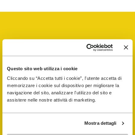
Vibram Events
FiveFingers Guide
Questo sito web utilizza i cookie
Cliccando su “Accetta tutti i cookie”, l'utente accetta di
memorizzare i cookie sul dispositivo per migliorare la
E-SHOP
navigazione del sito, analizzare l'utilizzo del sito e
assistere nelle nostre attività di marketing.
Trouver un cordonnier
Store Locator
Mostra dettagli