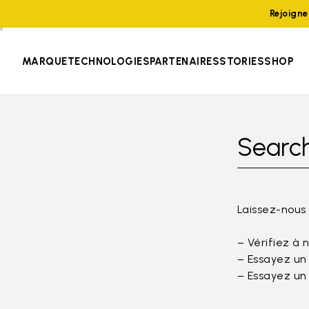
Rejoign
MARQUE
TECHNOLOGIES
PARTENAIRES
STORIES
SHOP
Search
Laissez-nous
– Vérifiez à 
– Essayez un
– Essayez un