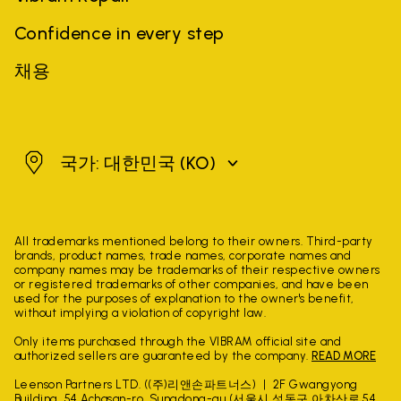
Confidence in every step
채용
대한민국
국가: 대한민국
(KO)
All trademarks mentioned belong to their owners. Third-party
brands, product names, trade names, corporate names and
company names may be trademarks of their respective owners
or registered trademarks of other companies, and have been
used for the purposes of explanation to the owner's benefit,
without implying a violation of copyright law.
Only items purchased through the VIBRAM official site and
authorized sellers are guaranteed by the company.
READ MORE
Leenson Partners LTD. ((주)리앤손파트너스)
2F Gwangyong
Building, 54 Achasan-ro, Sungdong-gu (서울시 성동구 아차산로 54