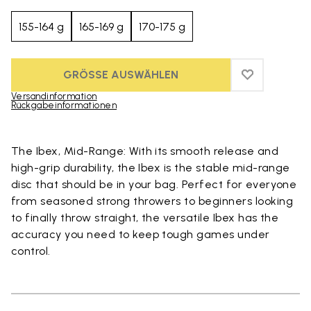
155-164 g
165-169 g
170-175 g
GRÖSSE AUSWÄHLEN
ADD TO WIS
ADD TO WI
Versandinformation
Rückgabeinformationen
Skip to product images gallery
The Ibex, Mid-Range: With its smooth release and
high-grip durability, the Ibex is the stable mid-range
disc that should be in your bag. Perfect for everyone
from seasoned strong throwers to beginners looking
to finally throw straight, the versatile Ibex has the
accuracy you need to keep tough games under
control.