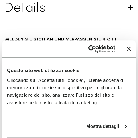
Details
MELDEN SIE SICH AN UND VERPASSEN SIE NICHT
UNSERE NEUESTEN ANGEBOTE
Questo sito web utilizza i cookie
Ich habe die
Datenschutzrichtlinie
von Vibram
Cliccando su “Accetta tutti i cookie”, l'utente accetta di
gelesen und stimme der Verarbeitung meiner
memorizzare i cookie sul dispositivo per migliorare la
personenbezogenen Daten zu, um personalisierte
navigazione del sito, analizzare l'utilizzo del sito e
Kommunikation zu erhalten
assistere nelle nostre attività di marketing.
Wie wir Ihre Daten verarbeiten, erfahren Sie in unserem
Datenschutzhinweis. Sie können sich jederzeit wieder abmelden.
Mostra dettagli