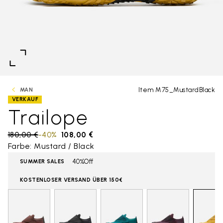
Item M75_MustardBlack
MAN
VERKAUF
Trailope
Price reduced from
180,00 €
to
-40%
108,00 €
Farbe: Mustard / Black
40%Off
SUMMER SALES
KOSTENLOSER VERSAND ÜBER 150€