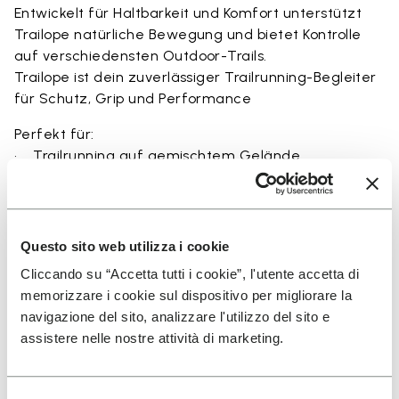
Entwickelt für Haltbarkeit und Komfort unterstützt
Trailope natürliche Bewegung und bietet Kontrolle
auf verschiedensten Outdoor-Trails.
Trailope ist dein zuverlässiger Trailrunning-Begleiter
für Schutz, Grip und Performance
Perfekt für:
• Trailrunning auf gemischtem Gelände
• Outdoor-Laufen bei trockenen und nassen
Bedingungen
• unebenes und felsiges Terrain
• Läufer, die Balance zwischen Schutz und
Questo sito web utilizza i cookie
Bodengefühl suchen
Cliccando su “Accetta tutti i cookie”, l'utente accetta di
• Nutzer, die Haltbarkeit und sicheren Sitz auf Trails
memorizzare i cookie sul dispositivo per migliorare la
suchen
navigazione del sito, analizzare l'utilizzo del sito e
assistere nelle nostre attività di marketing.