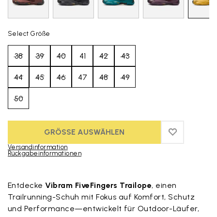
Select Größe
38
39
40
41
42
43
44
45
46
47
48
49
50
GRÖSSE AUSWÄHLEN
ADD TO WIS
ADD TO WI
Versandinformation
Rückgabeinformationen
Skip to product images gallery
Entdecke
Vibram FiveFingers Trailope
, einen
Trailrunning-Schuh mit Fokus auf Komfort, Schutz
und Performance—entwickelt für Outdoor-Läufer,