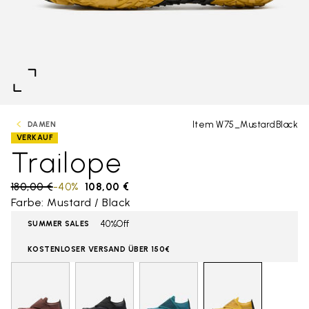
Item W75_MustardBlack
DAMEN
VERKAUF
Trailope
Price reduced from
180,00 €
to
-40%
108,00 €
Farbe: Mustard / Black
40%Off
SUMMER SALES
KOSTENLOSER VERSAND ÜBER 150€