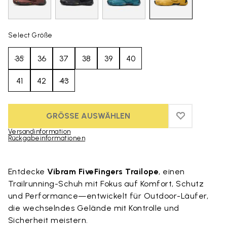
Select Größe
35
36
37
38
39
40
41
42
43
GRÖSSE AUSWÄHLEN
ADD TO WIS
ADD TO WI
Versandinformation
Rückgabeinformationen
Skip to product images gallery
Entdecke
Vibram FiveFingers Trailope
, einen
Trailrunning-Schuh mit Fokus auf Komfort, Schutz
und Performance—entwickelt für Outdoor-Läufer,
die wechselndes Gelände mit Kontrolle und
Sicherheit meistern.