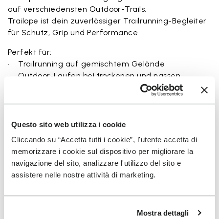
auf verschiedensten Outdoor-Trails.
Trailope ist dein zuverlässiger Trailrunning-Begleiter
für Schutz, Grip und Performance
Perfekt für:
• Trailrunning auf gemischtem Gelände
• Outdoor-Laufen bei trockenen und nassen
Bedingungen
• unebenes und felsiges Terrain
• Läufer, die Balance zwischen Schutz und
Bodengefühl suchen
Questo sito web utilizza i cookie
• Nutzer, die Haltbarkeit und sicheren Sitz auf Trails
Cliccando su “Accetta tutti i cookie”, l'utente accetta di
suchen
memorizzare i cookie sul dispositivo per migliorare la
navigazione del sito, analizzare l'utilizzo del sito e
assistere nelle nostre attività di marketing.
Details
Mostra dettagli