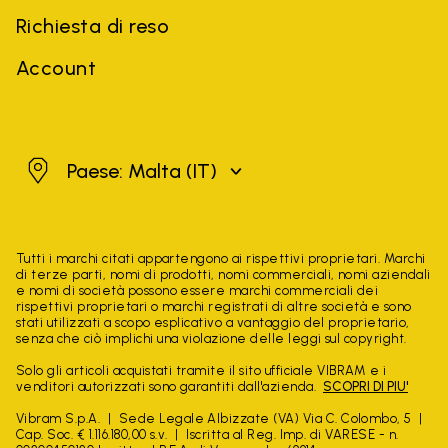
Richiesta di reso
Account
Malta
Paese: Malta
(IT)
Tutti i marchi citati appartengono ai rispettivi proprietari. Marchi
di terze parti, nomi di prodotti, nomi commerciali, nomi aziendali
e nomi di società possono essere marchi commerciali dei
rispettivi proprietari o marchi registrati di altre società e sono
stati utilizzati a scopo esplicativo a vantaggio del proprietario,
senza che ciò implichi una violazione delle leggi sul copyright.
Solo gli articoli acquistati tramite il sito ufficiale VIBRAM e i
venditori autorizzati sono garantiti dall'azienda.
SCOPRI DI PIU'
Vibram S.p.A.
Sede Legale Albizzate (VA) Via C. Colombo, 5
Cap. Soc. € 1.116.180,00 s.v.
Iscritta al Reg. Imp. di VARESE - n.