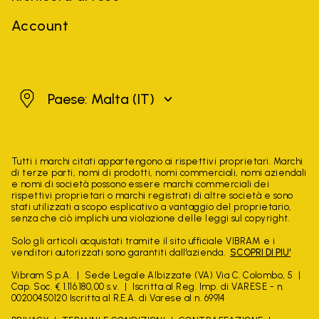
Account
Malta
Paese: Malta
(IT)
Tutti i marchi citati appartengono ai rispettivi proprietari. Marchi
di terze parti, nomi di prodotti, nomi commerciali, nomi aziendali
e nomi di società possono essere marchi commerciali dei
rispettivi proprietari o marchi registrati di altre società e sono
stati utilizzati a scopo esplicativo a vantaggio del proprietario,
senza che ciò implichi una violazione delle leggi sul copyright.
Solo gli articoli acquistati tramite il sito ufficiale VIBRAM e i
venditori autorizzati sono garantiti dall'azienda.
SCOPRI DI PIU'
Vibram S.p.A.
Sede Legale Albizzate (VA) Via C. Colombo, 5
Cap. Soc. € 1.116.180,00 s.v.
Iscritta al Reg. Imp. di VARESE - n.
00200450120 Iscritta al R.E.A. di Varese al n. 69914