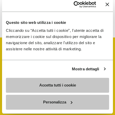
Para saber cómo procesamos tus datos, consulta nuestra
política de privacidad. Puedes cancelar tu suscripción en
Questo sito web utilizza i cookie
cualquier momento.
Cliccando su “Accetta tutti i cookie”, l'utente accetta di
memorizzare i cookie sul dispositivo per migliorare la
navigazione del sito, analizzare l'utilizzo del sito e
assistere nelle nostre attività di marketing.
Vibram Events
Mostra dettagli
FiveFingers Guía
Accetta tutti i cookie
Tienda
Personalizza