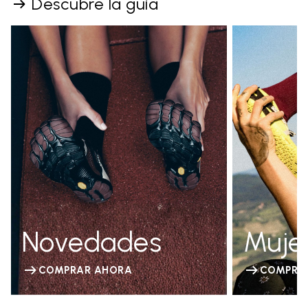
Descubre la guía
Novedades
Muje
COMPRAR AHORA
COMPRA