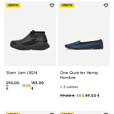
Add to wishlist
Add t
VENTA
VENTA
Add to wishlist Slam Jam LB214
Add 
Slam Jam LB214
One Quarter Hemp
Hombre
Price reduced from
290,00
145,00
-50%
+ 2 colores
€
to
€
Price reduced from
99,00 €
to
-50%
49,50 €