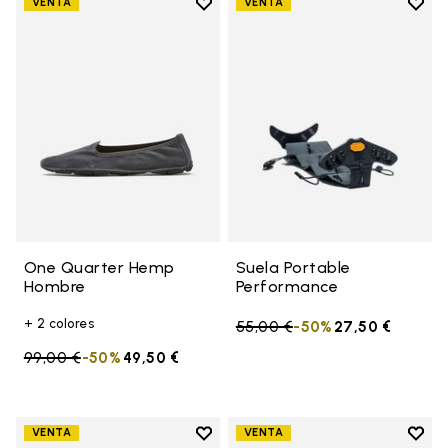
Add to wishlist
Add t
VENTA
VENTA
Add to wishlist One Quarter H
Add t
One Quarter Hemp
Suela Portable
Hombre
Performance
+ 2 colores
Price reduced from
55,00 €
to
-50%
27,50 €
Price reduced from
99,00 €
to
-50%
49,50 €
Add to wishlist
Add t
VENTA
VENTA