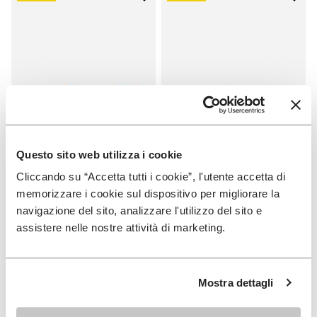
Add to wishlist One Quarter Lon
Add t
Questo sito web utilizza i cookie
Cliccando su “Accetta tutti i cookie”, l'utente accetta di
REBAJAS
REBAJAS
memorizzare i cookie sul dispositivo per migliorare la
One Quarter Lona
One Quarter Lona
navigazione del sito, analizzare l'utilizzo del sito e
+ 2 colores
+ 2 colores
assistere nelle nostre attività di marketing.
Price reduced from
100,00
50,00
Price reduced from
100,00
50,00
-50%
-50%
€
to
€
€
to
€
Mostra dettagli