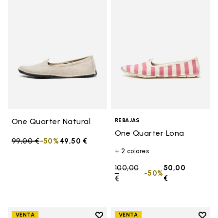
Add to wishlist One Quarter Nat
Add t
One Quarter Natural
REBAJAS
One Quarter Lona
Price reduced from
99,00 €
to
-50%
49,50 €
+ 2 colores
Price reduced from
100,00
50,00
-50%
€
to
€
Add to wishlist
Add t
VENTA
VENTA